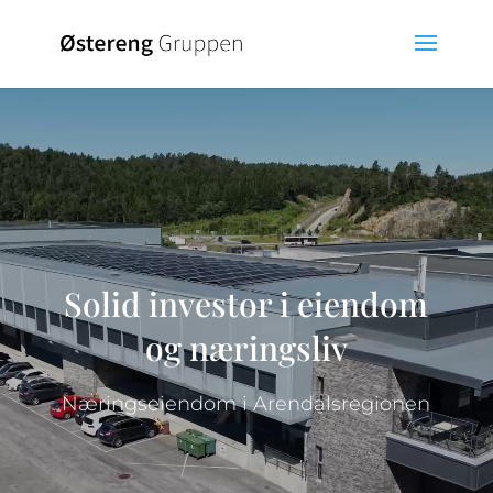
Videoavspiller
Solid investor i eiendom
og næringsliv
Næringseiendom i Arendalsregionen